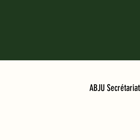
ABJU Secrétaria
Luc Fleury
Rue du Clos 5
2830 Courcelon